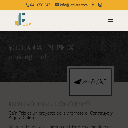
641 058 247
info@jcykata.com
VILLA CA´N PEIX
making – of
DISEÑO DEL LOGOTIPO
Ca´n Peix
es un proyecto de la promotora
Construye y
Alquila Cateix
Se trata de una villa ubicada en Menorca a pie de mar.