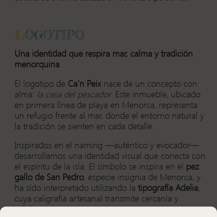
L
OGOTIPO
Una identidad que respira mar, calma y tradición
menorquina
El logotipo de
Ca’n Peix
nace de un concepto con
alma:
la casa del pescador
. Este inmueble, ubicado
en primera línea de playa en Menorca, representa
un refugio frente al mar, donde el entorno natural y
la tradición se sienten en cada detalle.
Inspirados en el naming —auténtico y evocador—
desarrollamos una identidad visual que conecta con
el espíritu de la isla. El símbolo se inspira en el
pez
gallo de San Pedro
, especie insignia de Menorca, y
ha sido interpretado utilizando la
tipografía Adelia
,
cuya caligrafía artesanal transmite cercanía y
calidez.