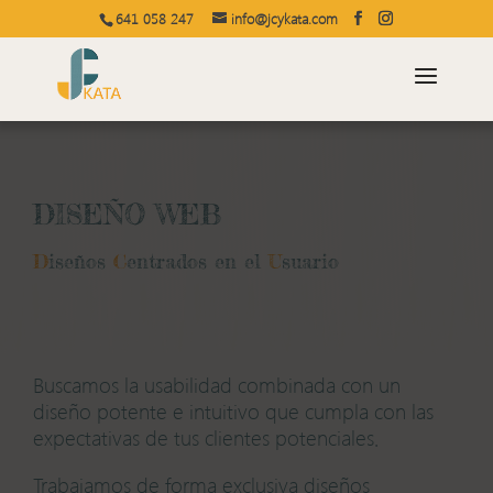
641 058 247
info@jcykata.com
DISEÑO WEB
D
iseños
C
entrados en el
U
suario
Buscamos la usabilidad combinada con un
diseño potente e intuitivo que cumpla con las
expectativas de tus clientes potenciales.
Trabajamos de forma exclusiva diseños