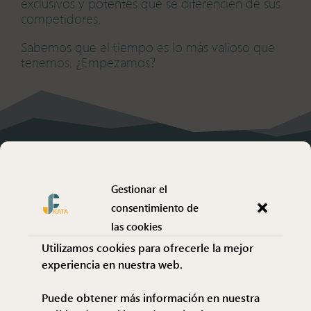
exclusivos y potentes que se diferencien de sus
competidores.
Sabemos que el tiempo es lo más valioso que
tenemos. ¿Empezamos?
Arquitectura de la
información
Gestionar el
Organización / Creación de contenido
consentimiento de
Organizamos todo el contenido de forma
las cookies
coherente para buscadores implementándolo
Utilizamos cookies para ofrecerle la mejor
de forma estratégica, generando buenas
experiencia en nuestra web.
prácticas para el posicionamiento SEO.
Puede obtener más información en nuestra